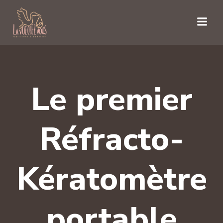
Aller
au
contenu
Le premier
Réfracto-
Kératomètre
portable